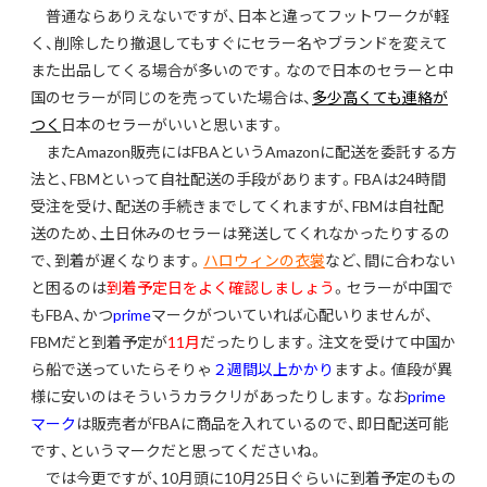
普通ならありえないですが、日本と違ってフットワークが軽
く、削除したり撤退してもすぐにセラー名やブランドを変えて
また出品してくる場合が多いのです。なので日本のセラーと中
国のセラーが同じのを売っていた場合は、
多少高くても連絡が
つく
日本のセラーがいいと思います。
またAmazon販売にはFBAというAmazonに配送を委託する方
法と、FBMといって自社配送の手段があります。FBAは24時間
受注を受け、配送の手続きまでしてくれますが、FBMは自社配
送のため、土日休みのセラーは発送してくれなかったりするの
で、到着が遅くなります。
ハロウィンの衣裳
など、間に合わない
と困るのは
到着予定日をよく確認しましょう
。セラーが中国で
もFBA、かつ
prime
マークがついていれば心配いりませんが、
FBMだと到着予定が
11月
だったりします。注文を受けて中国か
ら船で送っていたらそりゃ
２週間以上かかり
ますよ。値段が異
様に安いのはそういうカラクリがあったりします。なお
prime
マーク
は販売者がFBAに商品を入れているので、即日配送可能
です、というマークだと思ってくださいね。
では今更ですが、10月頭に10月25日ぐらいに到着予定のもの