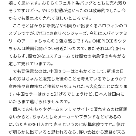
嬉しく思います。おそらくフェルト製バッグとともに売れ残り
そうですけど…。やはり初動が遅かったのは致命的でした。今
からでも景気よく売れてほしいところです。
ここぞとばかりに新商品や相乗りが出まくるハロウィンのコ
スプレですが、昨年は東京リベンジャーズ、今年はスパイファミ
リーのアーニャちゃんの１強な感じですね。ONEPIECEのウタ
ちゃんは映画公開がつい最近だったので、まだそれほど出回っ
ておらず、魔女的なコスチュームでは魔女の宅急便のキキが安
定して売れていますね。
でも要注意なのは、中国セラーはともかくとして、新規の日
本の方はちゃんと販売した後のことを考えているでしょうか？
意匠権や肖像権など作者から訴えられたら大変なことになりま
す。中国セラーはきっと逃げるでしょうけど、日本人は国内に
いたらまず逃げられませんので。
個人でおもちゃやゲームをフリマサイトで販売するのは問題
ないからと、ちゃんとしたメーカーやブランドなどがあるの
に、似たものを仕入れて売るというのは結構危険ですね。儲け
が明らかに出ていると思われるなら、怖い会社から連絡が来る