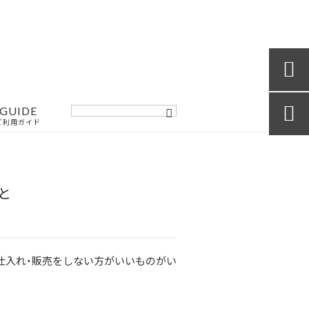

GUIDE

ご利用ガイド
と
仕入れ・販売をしない方がいいものがい