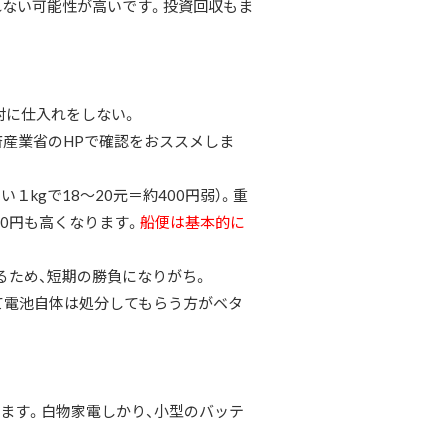
ない可能性が高いです。投資回収もま
対に仕入れをしない。
済産業省のHPで確認をおススメしま
kgで18～20元＝約400円弱）。重
00円も高くなります。
船便は基本的に
るため、短期の勝負になりがち。
て電池自体は処分してもらう方がベタ
ます。白物家電しかり、小型のバッテ