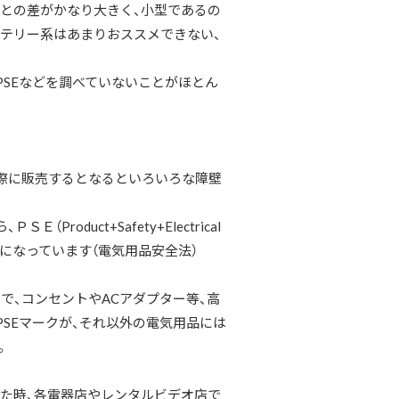
額との差がかなり大きく、小型であるの
ッテリー系はあまりおススメできない、
SEなどを調べていないことがほとん
際に販売するとなるといろいろな障壁
、ＰＳＥ（
Product+Safety+Electrical
になっています（電気用品安全法）
、コンセントやACアダプター等、高
PSEマークが、それ以外の電気用品には
。
た時、各電器店やレンタルビデオ店で