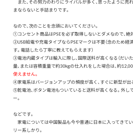
また、その努力のわりにライバルが多く、思ったように売れ
まならないと手詰まりです。
なので、次のことを念頭においてください。
①コンセント商品はPSEを必ず取得しないとダメなので、絶
②USB給電や充電タイプならPSEマークは不要（念のため経
す。電話したら丁寧に教えてもらえます）
③電池内蔵タイプは輸入に際し、国際送料が高くなる（だいたい１
量、または容積重量で約30kgの仕入れをした場合は、約12,0
使えません。
④家電系はバージョンアップの頻度が高く、すぐに新型が出
⑤乾電池、ボタン電池もついていると送料が高くなる。外し
ー。
などです。
家電については中国製品も今や普通に日本に入ってきてい
リー系しかり。