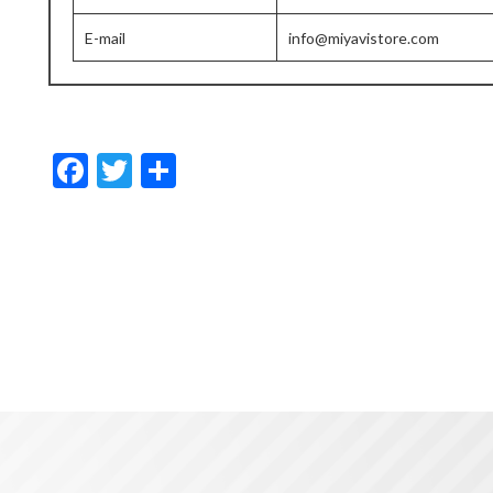
E-mail
info@miyavistore.com
F
T
共
ac
w
有
e
itt
b
er
o
o
k