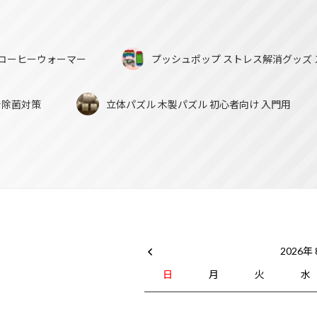
ー コーヒーウォーマー
プッシュポップ ストレス解消グッズ 
で除菌対策
立体パズル 木製パズル 初心者向け 入門用
2026年
日
月
火
水