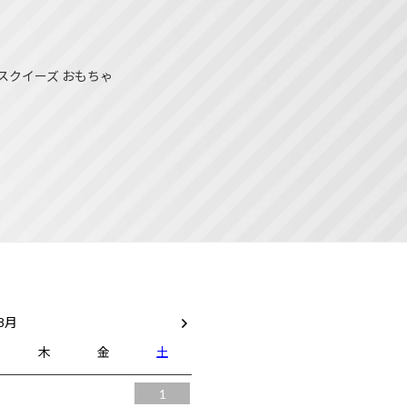
スクイーズ おもちゃ
 8月
木
金
土
1