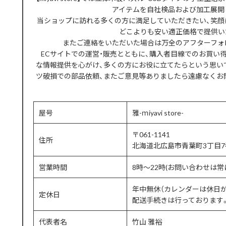
アイテムを自社検品および加工展開
当ショップに訪れる多くの方に満足していただきたい、笑顔
どこよりも安い適正価格で提供い
またご連絡をいただいた場合は万全のアフターフォ
ECサイトでの運営・販売とともに、購入者目線でのお買い
な情報提供を心がけ、多くの方にお役に立てたらという思い
ツ破損での部品依頼、またご意見等ありましたら遠慮なくお
屋号
雅-ｍiyavi store-
〒061-1141
住所
北海道北広島市青葉町3丁目7
営業時間
8時〜22時(お問い合わせは
年中無休（カレンダーは休日
定休日
配送手続きは行っております。
代表者名
竹山 雅裕