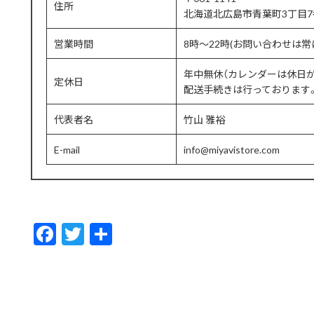
住所
北海道北広島市青葉町3丁目7
営業時間
8時〜22時(お問い合わせは
年中無休（カレンダーは休日
定休日
配送手続きは行っております。
代表者名
竹山 雅裕
E-mail
info@miyavistore.com
F
T
共
ac
w
有
e
itt
b
er