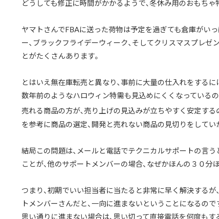
どうしても修正に時間がかかるようで、冬休み用のおもちゃ
ヤマトさんでFBAに送った荷物は予定を過ぎても倉庫がい
ー、ブラックフライデーウィーク、そしてクリスマスプレゼ
とがたくさんあります。
とはいえ無在庫転売と異なり、事前に大量の仕入れをするに
数年前のようなハロウィン特需も見込めにくくなっているの
売れる商品の方が、売り上げの見込みが立ちやすく安定する
を参考に商品の選定、開発と売れない商品の見切りをしてい
結局この問題は、メールと電話でテクニカルサポートの言う
ことが、他のサポートメンバーの場合、なぜかほんの３０分
つまり、初期でいい担当者に当たると非常に早く解決するが
トメンバーさんだと、一向に進まないということになるので
思い通りに進まない場合は、思い切って直接電話を何度もす