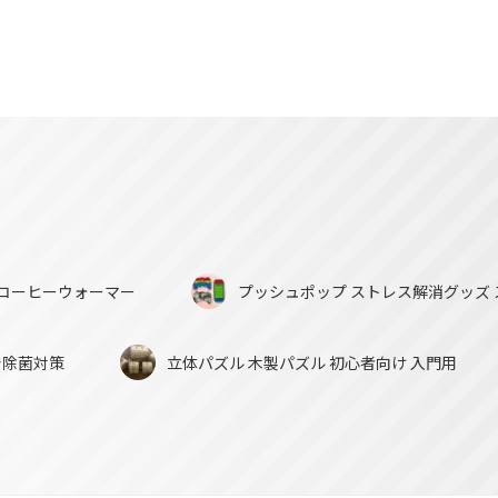
o
o
k
ー コーヒーウォーマー
プッシュポップ ストレス解消グッズ 
で除菌対策
立体パズル 木製パズル 初心者向け 入門用