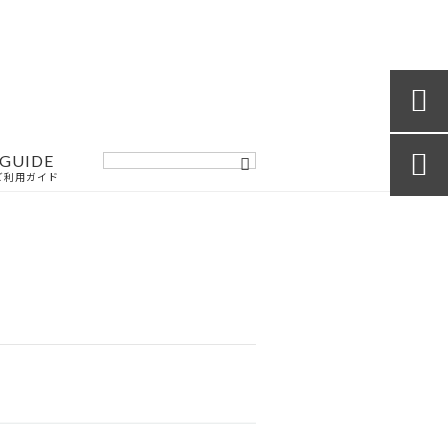

GUIDE

ご利用ガイド