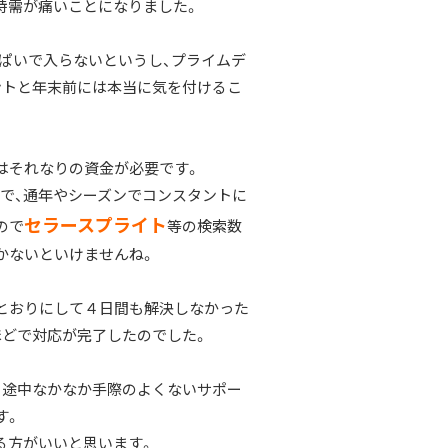
特需が痛いことになりました。
っぱいで入らないというし、プライムデ
ントと年末前には本当に気を付けるこ
はそれなりの資金が必要です。
で、通年やシーズンでコンスタントに
セラースプライト
ので
等の検索数
かないといけませんね。
とおりにして４日間も解決しなかった
ほどで対応が完了したのでした。
、途中なかなか手際のよくないサポー
す。
る方がいいと思います。