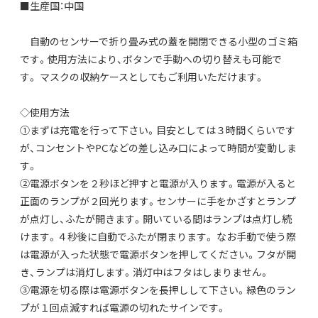
■生産国：中国
自動のセンサーで折り畳み式の蓋を開閉できる小型のゴミ箱
です。使用方法により、ボタンで手動への切り替えも可能で
す。 マスクの収納ケースとしてもご利用いただけます。
◇使用方法
①まずは充電を行って下さい。目安としては３時間くらいです
が、コンセントやPCなどの差し込み口によって時間が変動しま
す。
②電源ボタンを２秒ほど押すと電源が入ります。電源が入ると
正面のランプが２回光ります。センサーに手をかざすとランプ
が点灯し、ふたが開きます。開いている間はランプは点灯し続
けます。４秒後に自動でふたが閉まります。 なお手動で使う際
は電源が入った状態で電源ボタンを押してください。フタが開
き、ランプは消灯します。消灯中はフタはしまりません。
③電源を切る際は電源ボタンを長押しして下さい。緑色のラン
プが１回点滅すれば電源の切れたサインです。