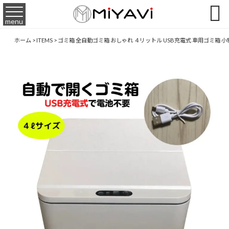

menu
ホーム
>
ITEMS
>
ゴミ箱 全自動ゴミ箱 おしゃれ ４リットル USB充電式 車用ゴミ箱 