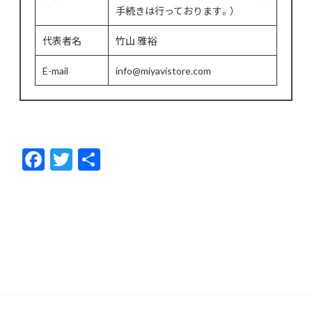
手続きは行っております。）
代表者名
竹山 雅裕
E-mail
info@miyavistore.com
F
T
共
ac
w
有
e
itt
b
er
o
o
k