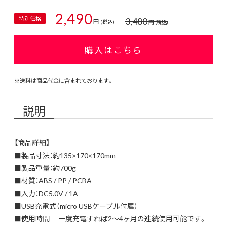
2,490
特別価格
3,480
円
円
(税込)
(税込)
購入はこちら
※送料は商品代金に含まれております。
説明
【商品詳細】
■製品寸法：約135×170×170mm
■製品重量：約700g
■材質：ABS / PP / PCBA
■入力：DC5.0V / 1A
■USB充電式（micro USBケーブル付属）
■使用時間 一度充電すれば2～4ヶ月の連続使用可能です。