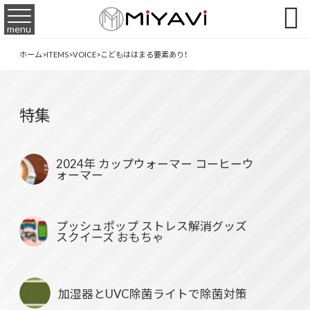

menu
ホーム
>
ITEMS
>
VOICE
>
こどもははまる要素あり！
特集
2024年 カップウォーマー コーヒーウ
ォーマー
プッシュポップ ストレス解消グッズ
スクイーズ おもちゃ
加湿器とUVC除菌ライトで除菌対策